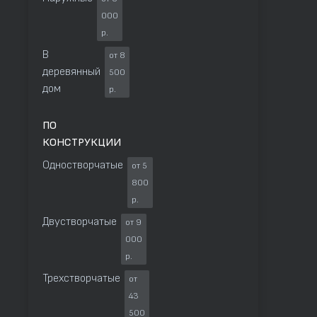
000
р.
В
от 8
деревянный
500
дом
р.
ПО
КОНСТРУКЦИИ
Одностворчатые
от 5
800
р.
Двустворчатые
от 9
000
р.
Трехстворчатые
от
43
500