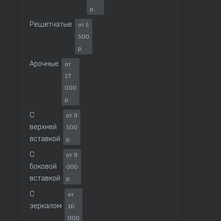
р.
Решетчатые
от 5
500
р.
Арочные
от
17
000
р.
С
от 9
верхней
500
вставкой
р.
С
от 9
боковой
000
вставкой
р.
С
от
зеркалом
16
000