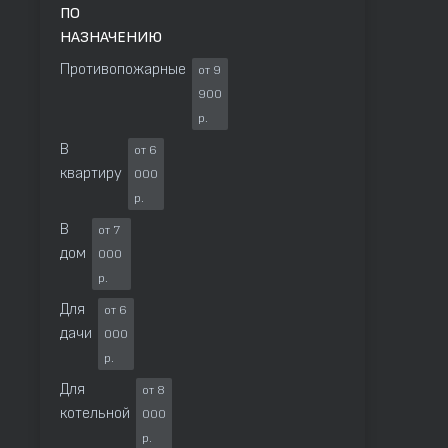
ПО
НАЗНАЧЕНИЮ
Противопожарные
от 9
900
р.
В
от 6
квартиру
000
р.
В
от 7
дом
000
р.
Для
от 6
дачи
000
р.
Для
от 8
котельной
000
р.