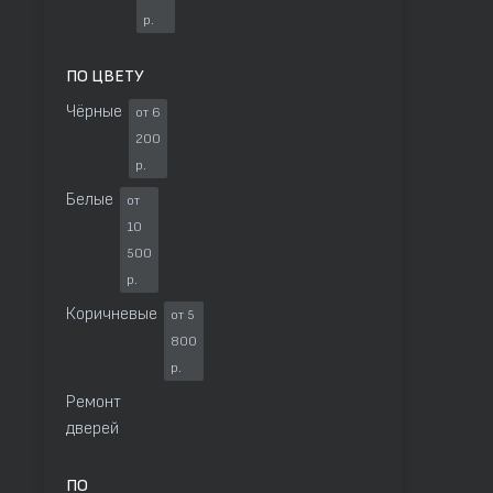
р.
ПО ЦВЕТУ
Чёрные
от 6
200
р.
Белые
от
10
500
р.
Коричневые
от 5
800
р.
Ремонт
дверей
ПО