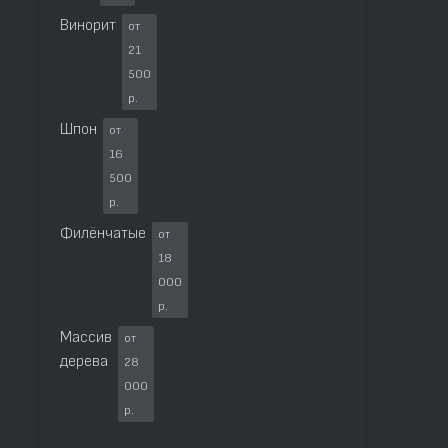
Винорит
от
21
500
р.
Шпон
от
16
500
р.
Филёнчатые
от
18
000
р.
Массив
от
дерева
28
000
р.