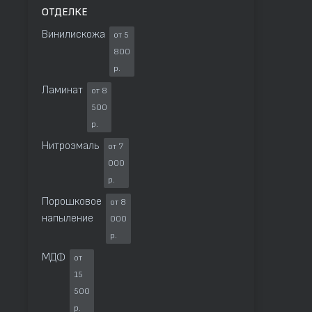
ОТДЕЛКЕ
Винилискожа
от 5
800
р.
Ламинат
от 8
500
р.
Нитроэмаль
от 7
000
р.
Порошковое
от 8
напыление
000
р.
МДФ
от
15
500
р.