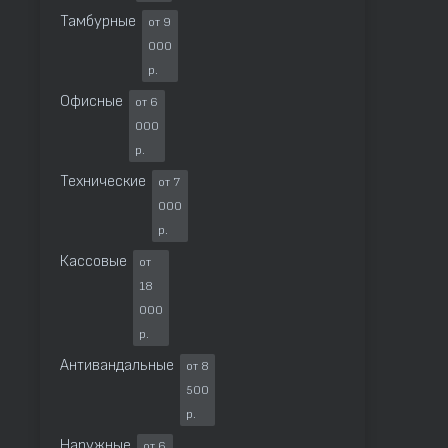
Тамбурные
от 9
000
р.
Офисные
от 6
000
р.
Технические
от 7
000
р.
Кассовые
от
18
000
р.
Антивандальные
от 8
500
р.
Наружные
от 6