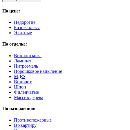
По цене:
Недорогие
Бизнес-класс
Элитные
По отделке:
Винилискожа
Ламинат
Нитроэмаль
Порошковое напыление
МДФ
Винорит
Шпон
Филёнчатые
Массив дерева
По назначению:
Противопожарные
В квартиру