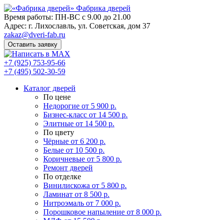
Фабрика
дверей
Время работы: ПН-ВС с 9.00 до 21.00
Адрес: г. Лихославль, ул. Советская, дом 37
zakaz@dveri-fab.ru
Оставить заявку
+7 (925) 753-95-66
+7 (495) 502-30-59
Каталог дверей
По цене
Недорогие
от 5 900 р.
Бизнес-класс
от 14 500 р.
Элитные
от 14 500 р.
По цвету
Чёрные
от 6 200 р.
Белые
от 10 500 р.
Коричневые
от 5 800 р.
Ремонт дверей
По отделке
Винилискожа
от 5 800 р.
Ламинат
от 8 500 р.
Нитроэмаль
от 7 000 р.
Порошковое напыление
от 8 000 р.