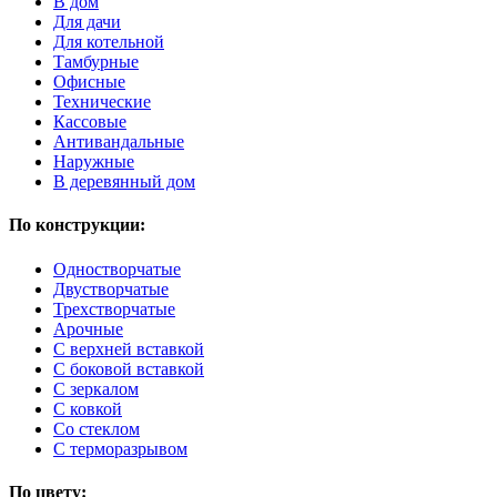
В дом
Для дачи
Для котельной
Тамбурные
Офисные
Технические
Кассовые
Антивандальные
Наружные
В деревянный дом
По конструкции:
Одностворчатые
Двустворчатые
Трехстворчатые
Арочные
С верхней вставкой
С боковой вставкой
С зеркалом
С ковкой
Со стеклом
С терморазрывом
По цвету: