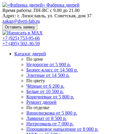
Фабрика
дверей
Время работы: ПН-ВС с 9.00 до 21.00
Адрес: г. Лихославль, ул. Советская, дом 37
zakaz@dveri-fab.ru
Оставить заявку
+7 (925) 753-95-66
+7 (495) 502-30-59
Каталог дверей
По цене
Недорогие
от 5 900 р.
Бизнес-класс
от 14 500 р.
Элитные
от 14 500 р.
По цвету
Чёрные
от 6 200 р.
Белые
от 10 500 р.
Коричневые
от 5 800 р.
Ремонт дверей
По отделке
Винилискожа
от 5 800 р.
Ламинат
от 8 500 р.
Нитроэмаль
от 7 000 р.
Порошковое напыление
от 8 000 р.