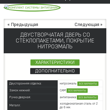
« Предыдущая
Следующая »
ДВУСТВОРЧАТАЯ ДВЕРЬ СО
СТЕКЛОПАКЕТАМИ, ПОКРЫТИЕ
НИТРОЭМАЛЬ
ХАРАКТЕРИСТИКИ
ДОПОЛНИТЕЛЬНО
нитроэмаль
Двусторонняя отделка:
ВСЕ ВАРИАНТЫ
САМ
Замок нижний:
ВСЕ ВАРИАНТЫ
антипаника
Ручка дверная:
ВСЕ ВАРИАНТЫ
холоднокатаная сталь от 2
Металл:
до 6 мм.