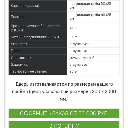
профильная труба 50х25
Каркас (коробка):
мм.
профильная труба 40х25
Полотно:
мм.
Противосъёмные блокираторы
4 шт.
Ø16 мм.:
Петли на подшипнике Ø22мм.:
2 шт.
Утеплитель:
отсутствует
Глазок:
отсутствует
Уплотнитель:
двухконтурный
Задвижка:
отсутствует
Термостойкое стекло:
есть
Дверь изготавливается по размерам вашего
проёма (цена указана при размере 1200 х 2000
мм.)
ОФОРМИТЬ ЗАКАЗ
ОТ 22 000 РУБ.
В КОРЗИНУ